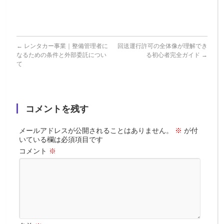
説
←
レンタカー事業｜整備管理者に
回送運行許可の全体像が理解でき
なるための条件と外部委託につい
る初心者完全ガイド
→
て
コメントを残す
メールアドレスが公開されることはありません。
※
が付
いている欄は必須項目です
コメント
※