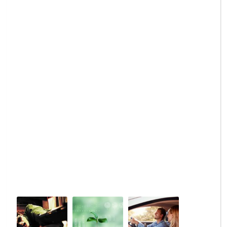
業
証
可
で
明
後
必
｜
に
要
取
課
と
得
せ
な
ガ
ら
る
イ
れ
貸
ド
る
渡
（代
２
約
行・
つ
款
自
の
に
分
報
つ
で）
告
い
義
て
務
解
説
レ
レ
レ
ン
ン
ン
タ
タ
タ