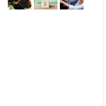
カ
カ
カ
ー
ー
ー
許
事
を
可
業
外
後
で
国
に
必
人
課
要
に
せ
と
貸
ら
な
渡
れ
る
す
る
自
際
掲
動
の
示
車
条
義
保
件
務
険
と
と
の
注
記
全
意
録
体
点
義
像
を
務
を
解
解
説