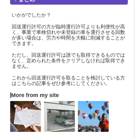
いかがでしたか？
回送運行許可の方が臨時運行許可よりも利便性が高
く、事業で車検切れや未登録の車を運行させる回数
が多い場合は、労力や時間を大幅に削減することが
できます。
ただし、回送運行許可は誰でも取得できるものでは
なく、定められた条件をクリアしなければ取得でき
ません。
これから回送運行許可を取ることを検討している方
はこちらの記事をぜひ参考にしてください。
More from my site
レ
神
レ
ン
戸
ン
タ
市
タ
カ
の
カ
ー
車
ー
事
庫
許