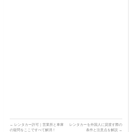
順
取
業
と
得
所
必
ガ
と
要
イ
車
書
ド
庫
類
（代
の
に
行・
疑
つ
自
問
い
分
を
て
で）
こ
解
こ
説
で
す
べ
て
解
消！
←
レンタカー許可｜営業所と車庫
レンタカーを外国人に貸渡す際の
の疑問をここですべて解消！
条件と注意点を解説
→