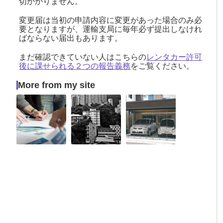
切かかりません。
変更届は当初の申請内容に変更があった場合のみ必
要となりますが、運輸支局に毎年必ず提出しなけれ
ばならない届出もあります。
まだ確認できていない人はこちらの
レンタカー許可
後に課せられる２つの報告義務
をご覧ください。
More from my site
レ
レ
西
ン
ン
宮
タ
タ
市
カ
カ
の
ー
ー
車
許
に
庫
可
な
証
申
る
明
請
と
｜
の
車
取
必
検
得
要
の
ガ