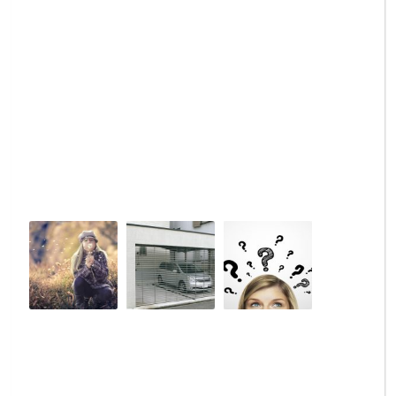
書
有
イ
類
効
ド
の
期
（代
一
間
行・
覧
が
自
短
分
縮
で）
さ
れ
ま
す。
わ
神
レ
ナ
戸
ン
ン
市
タ
バ
の
カ
ー
車
ー
登
庫
許
録
証
可
の
明
｜
手
｜
営