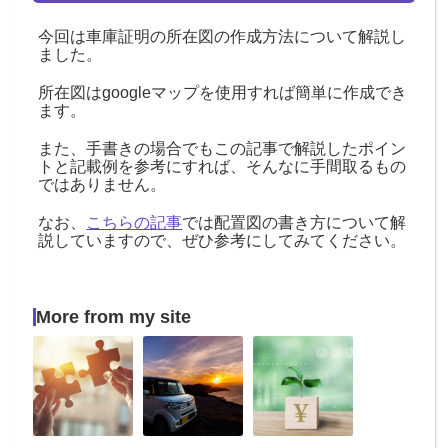
今回は車庫証明の所在図の作成方法について解説し
ました。
所在図はgoogleマップを使用すれば簡単に作成でき
ます。
また、手書きの場合でもこの記事で解説したポイン
トと記載例を参考にすれば、そんなに手間取るもの
ではありません。
なお、
こちらの記事
では配置図の書き方について解
説していますので、ぜひ参考にしてみてください。
More from my site
レ
軽
レ
ン
自
ン
タ
動
タ
カ
車
カ
ー
に
ー