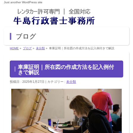
Just another WordPress site
ブログ
HOME
»
ブログ
»
未分類
»
車庫証明｜所在図の作成方法を記入例付きで解説
車庫証明｜所在図の作成方法を記入例付
きで解説
投稿日 : 2025年1月27日
カテゴリー :
未分類