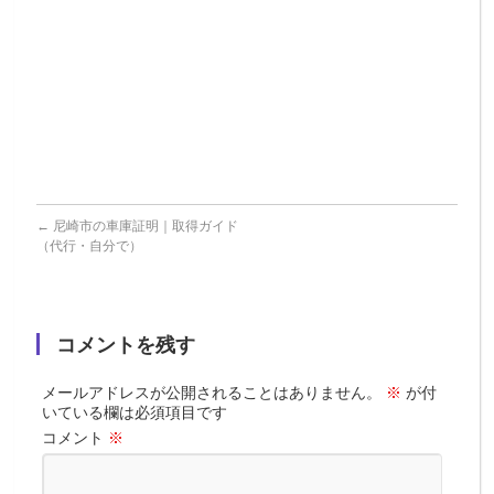
く
短
解
縮
説
さ
れ
ま
す。
←
尼崎市の車庫証明｜取得ガイド
（代行・自分で）
コメントを残す
メールアドレスが公開されることはありません。
※
が付
いている欄は必須項目です
コメント
※