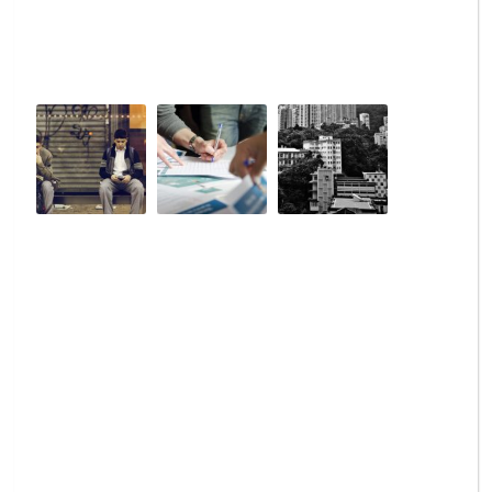
リ
ッ
ト
自
レ
レ
動
ン
ン
車
タ
タ
登
カ
カ
録
ー
ー
と
許
に
は？
可
な
｜
申
る
手
請
と
続
の
車
き
必
検
の
要
の
流
書
有
れ
類
効
を
の
期
詳
一
間
し
覧
が